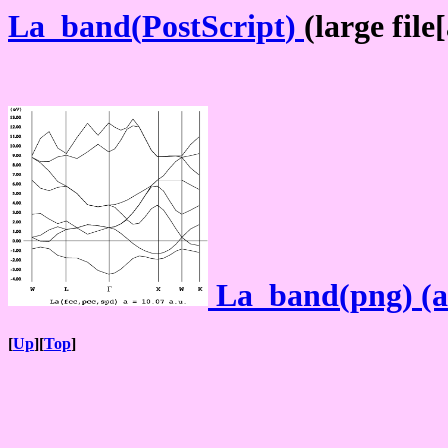
La_band(
PostScript
)
(large fil
La_band(png) (a
[
Up
][
Top
]